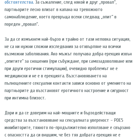
обстоятелства.
За съжаление, след някой и друг „провал“,
партньорите лесно влизат в капана на тревожното
самонаблюдение, което превръща всеки следващ „опит“ в
пореден „провал“.
За да се измъкнем най-бързо и трайно от тази неловка ситуация,
не са ни нужни сложни изследвания за отхвърляне на всички
възможни заболявания. Ако мъжът получава добра ерекция извън
„опитите“ за сношения (при събуждане, при самозадоволяване или
при други еротични стимулации), очевидно проблемът не е
медицински и не е в ерекцията. Възстановяването на
пълноценните сексуални контакти зависи основно от умението на
партньорите да възстановят еротичното настроение и сигурност
при интимна близост.
Дори и да се доверим на най-мощните и бързодействащи
средства за възстановяване на сексуалната увереност – PDE5
инхибиторите, тяхното по-продължително използване е свързано
с опасността да си внушим, че без тях добрата ерекция не е