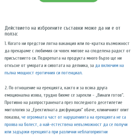
Действието на изброените съставки може да ни е от
полза:
1. Когато ни предстои лятна ваканция или по-кратка възможност
да прекараме с любимия си човек мигове на споделена радост от
присъствието си. Подкрепата на продукта много бързо ще ни
откъсне от умората и сивотата на делника, за
да включим на
пълна мощност еротичния си потенциал.
2. По отношение на ерекцията, както и за всяка друга
емоционална изява, трудно бихме се зарекли - „Винаги готов“.
Противно на разпространената през последното десетилетие
митология за „Еректилната дисфункция“ обаче, клиничният опит
показва,
че огромната част от нарушенията на ерекцията не са
проява на болест, а най-естествена невъзможност да се получи
или задържи ерекцията при различни неблагоприятни