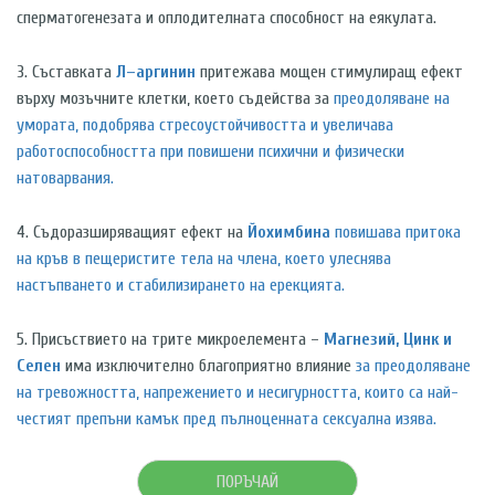
сперматогенезата и оплодителната способност на еякулата.
3. Съставката
Л–аргинин
притежава мощен стимулиращ ефект
върху мозъчните клетки, което съдейства за
преодоляване на
умората, подобрява стресоустойчивостта и увеличава
работоспособността при повишени психични и физически
натоварвания.
4. Съдоразширяващият ефект на
Йохимбина
повишава притока
на кръв в пещеристите тела на члена, което улеснява
настъпването и стабилизирането на ерекцията.
5. Присъствието на трите микроелемента –
Магнезий, Цинк и
Селен
има изключително благоприятно влияние
за преодоляване
на тревожността, напрежението и несигурността, които са най-
честият препъни камък пред пълноценната сексуална изява.
ПОРЪЧАЙ