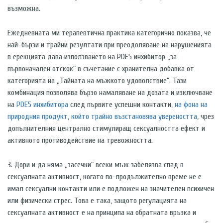
възможна.
Ежедневната ми терапевтична практика категорично показва, че
най-бързи и трайни резултати при преодоляване на нарушенията
в ерекцията дава използването на PDE5 инхибитор „за
първоначален отскок“ в съчетание с хранителна добавка от
категорията на „Тайната на мъжкото удоволствие“. Тази
комбинация позволява бързо намаляване на дозата и изключване
на
PDE5 инхибитора
след първите успешни контакти,
на фона на
природния продукт, който трайно възстановява увереността
, чрез
допълнителния централно стимулиращ сексуалността ефект и
активното противодействие на тревожността.
3. Дори и да няма „засечки“ всеки мъж забелязва спад в
сексуалната активност, когато по-продължително време не е
имал сексуални контакти или е подложен на значителен психичен
или физически стрес. Това е така, защото регулацията на
сексуалната активност е на принципа на обратната връзка и