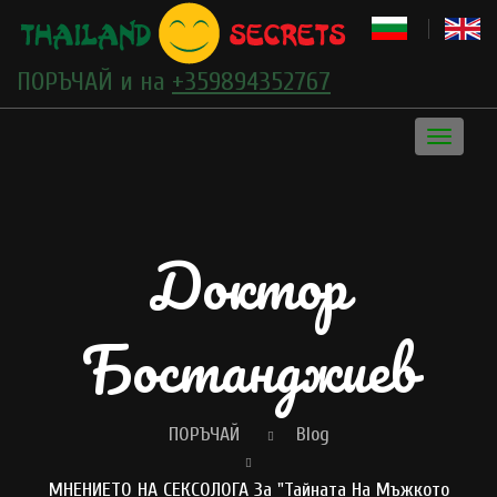
ПОРЪЧАЙ и на
+359894352767
Toggle
navigati
Доктор
Бостанджиев
ПОРЪЧАЙ
Blog
МНЕНИЕТО НА СЕКСОЛОГА За "Тайната На Мъжкото