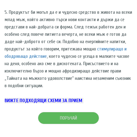
5. Продуктът би могъл да е и чудесно средство в живота на всеки
млад мъж, който активно търси нови контакти и държи да се
представи в най-добрата си форма. След тежък работен ден и
особено след повече питиета вечерта, не всеки мъж е готов да
даде най-доброто от себе си. Подобно на енергийните напитки,
продуктът за който говорим, притежава мощно
стимулиращо и
ободряващо действие
, което чудесно се усеща в малките часове
на деня, особено ако сме в дискотеката. Присъствието и на
изключително бързо и мощно афродизиращо действие прави
„Тайната на мъжкото удоволствие“ наистина незаменим съюзник
в подобни ситуации.
ВИЖТЕ ПОДХОДЯЩИ СХЕМИ ЗА ПРИЕМ
ПОРЪЧАЙ