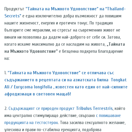
Продуктът
''Тайната на Мъжкото Удоволствие" на “Thailand-
Secrets”
е една изключително добра възможност да повишим
нашите жизненост, енергия и еротичен тонус. По традиция
българите сме мераклии, но стресът на съвременния живот не
винаги ни позволява да дадем най-доброто от себе си. Затова,
когато искаме максимално да се насладим на живота,
„Тайната
на Мъжкото Удоволствие"
е
безценна подкрепа благодарение
на:
1.
''Тайната на Мъжкото Удоволствие" се отличава със
съдържанието в рецептата си на азиатската билка
Tongkat
Ali / Eurycoma longifolia , известен като един от най-силните
афродизиаци в световен мащаб!
2
. Съдържащият се природен продукт
Tribulus Terrestris
, който
има централно стимулиращо действие, свързано
с повишаване
продукцията на тестостерон
. Това засилва сексуалното желание,
улеснява и прави по-стабилна ерекцията, подобрява