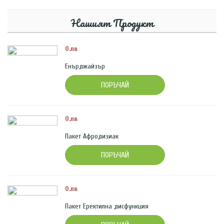
Нашият Продукт
0.лв
Енърджайзър
ПОРЪЧАЙ
0.лв
Пакет Афродизиак
ПОРЪЧАЙ
0.лв
Пакет Еректилна дисфункция