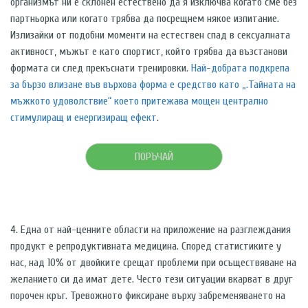
организмът ни е склонен естествено да я изключва когато сме без
партньорка или когато трябва да посрещнем някое изпитание.
Излизайки от подобни моменти на естествен спад в сексуалната
активност, мъжът е като спортист, който трябва да възстанови
формата си след прекъснати тренировки.
Най-добрата подкрепа
за бързо влизане във върхова форма е средство като „.Тайната на
мъжкото удоволствие“ което притежава мощен централно
стимулиращ и енергизиращ ефект
.
ПОРЪЧАЙ
4. Една от най-ценните области на приложение на разглеждания
продукт е репродуктивната медицина. Според статистиките у
нас, над 10% от двойките срещат проблеми при осъществяване на
желанието си да имат дете. Често тези ситуации вкарват в друг
порочен кръг. Тревожното фиксиране върху забременяването на