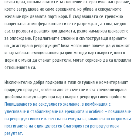
всяка цена, лишава опитите за сношение от еротично настроение,
което затруднява не само ерекцията, но убива и сексуалното
желание при двамата партньори. В създаващата се тревожно
напрегната атмосфера контактите се разреждат, а това,заедно
със стресовата реакция при двамата, рязко намалява шансовете
за оплождане. Предлаганите сложни и скъпоструващи варианти
на „асистирана репродукция“ биха могли още повече да усложнят
и задълбочат емоционалния разрив между партньорите, които
дори и с мъки да станат родители, могат сериозно да са влошили
отношенията си.
Изключително добра подкрепа в тази ситуация е коментираният
природен продукт, особено ако се съчетае и със специализирана
двойкова консултация при партньори с репродуктивен проблем.
Повишаването на сексуалното желание, в комбинация с
улесняване и стабилизиране на ерекцията и особено – повишаване
на репродуктивните качества на еякулата, комплексно подпомага
постигането на един цялостен благоприятен репродуктивен
резултат.