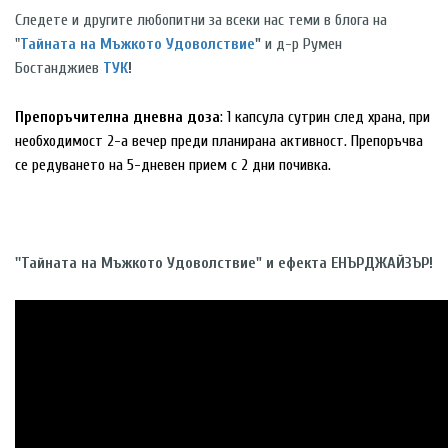
Следете и другите любопитни за всеки нас теми в блога на
"
Тайната на Мъжкото Удоволствие
"
и д-р Румен
Бостанджиев
ТУК
!
Препоръчителна дневна доза
: 1 капсула сутрин след храна, при
необходимост 2-а вечер преди планирана активност. Препоръчва
се редуването на 5-дневен прием с 2 дни почивка.
''Тайната на Мъжкото Удоволствие" и ефекта ЕНЪРДЖАЙЗЪР!