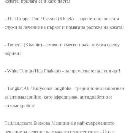
кожата, прилага се и като паста!
- Thai Copper Pod / Cassod (Khilek) – варенето на листата
служи за лечение на пърхот и помага за растежа на косата!
- Tumeric (Khamin) – смлян и смесен праха помага срещу
обриви!
- White Turnip (Hua Phakkat) – за премахване на лунички!
- Tongkat Ali / Eurycoma longifolia - традиционно използван
за антималарийно, като афродизиак, антидиабетно и
антимикробно!
Тайландската Билкова Медицина
е най-съвременното
решение за лечение на мъжката импотентност - Стрес,