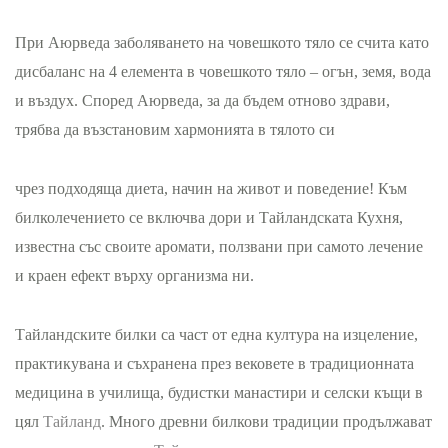
При Аюрведа заболяването на човешкото тяло се счита като
дисбаланс на 4 елемента в човешкото тяло – огън, земя, вода
и въздух. Според Аюрведа, за да бъдем отново здрави,
трябва да възстановим хармонията в тялото си
чрез подходяща диета, начин на живот и поведение! Към
билколечението се включва дори и Тайландската Кухня,
известна със своите аромати, ползвани при самото лечение
и краен ефект върху организма ни.
Тайландските билки са част от една култура на изцеление,
практикувана и съхранена през вековете в традиционната
медицина в училища, будистки манастири и селски къщи в
цял
Тайланд
. Много древни билкови традиции продължават