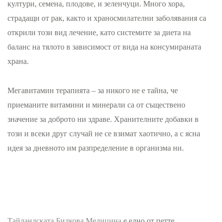
култури, семена, плодове, и зеленчуци. Много хора,
страдащи от рак, както и храносмилателни заболявания са
открили този вид лечение, като системите за диета на
баланс на тялото в зависимост от вида на консумираната
храна.
Мегавитамин терапията – за никого не е тайна, че
приеманите витамини и минерали са от съществено
значение за доброто ни здраве. Хранителните добавки в
този и всеки друг случай не се взимат хаотично, а с ясна
идея за дневното им разпределение в организма ни.
Тайландската Билкова Медицина
е едно от петте