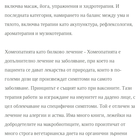
включва масаж, йога, упражнения и хидротерапия. И
последната категория, намирането на баланс между ума и
тялото, включва терапии като акупунктура, рефлексология,
ароматерапия и музикотерапия.
Хомеопатията като билково лечение - Хомеопатията е
допълнително лечение на заболяване, при което на
пациента се дават лекарства от природата, които в по-
големи дози ще произвеждат симптоми на самото
заболяване. Принципът е същият като при ваксините. Тази
терапия работи за изграждане на имунитет на дадено лице, с
цел облекчаване на специфични симптоми. Той е отличен за
лечение на алергии и астма. Има много книги, лежейки на
добродетелите на макробиотиците, които произтичат от
много строга вегетарианска диета на органични зърнени