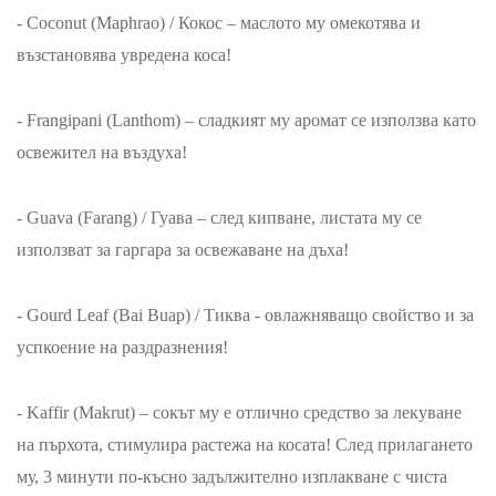
- Coconut (Maphrao) / Кокос – маслото му омекотява и
възстановява увредена коса!
- Frangipani (Lanthom) – сладкият му аромат се използва като
освежител на въздуха!
- Guava (Farang) / Гуава – след кипване, листата му се
използват за гаргара за освежаване на дъха!
- Gourd Leaf (Bai Buap) / Тиква - овлажняващо свойство и за
успкоение на раздразнения!
- Kaffir (Makrut) – сокът му е отлично средство за лекуване
на пърхота, стимулира растежа на косата! След прилагането
му, 3 минути по-късно задължително изплакване с чиста