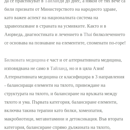
да се практикуват в
Тайланд
и до днес, а някои от тях вече са
били признати от Министерството на народното здраве,
като важен аспект на националната система на
здравеопазване в страната на усмивките. Както и в
Аюрведа, диагностиката и лечението в
Thai
билколечението
се основава на познаване на елементите, споменати по-горе!
Билковата медицина
е част и от алтернативната медицина,
изповядвана не само в
Тайланд
, но и в цяла Азия!
Алтернативната медицина се класифицира в 3 направления
- балансиращи елементи на тялото, привеждане на
структурата на тялото, и балансиране на връзката между
тялото и ума. Първата категория, балансиране елементи,
включва такива терапии като билки, хомеопатия,
макробиотици, мегавитамини и детоксикация. Във втората
категория, балансиране спрямо дължината на тялото,