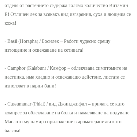
отделя от растението съдържа голямо количество Витамин
Е! Отличен лек за всякакъ вид изгаряния, суха и лющеща се
кожа!
- Basil (Horapha) / Босилек – Работи чудесно срещу
изтощение и освежаване на сетивата!
- Camphor (Kalabun) / Камфор – облекчвава симптомите на
настинка, има хладно и освежаващо действие, листата се
използват в парни бани!
- Cassumunar (Phlai) / вид Джинджифил – прилага се като
компрес за облекчаване на болка и намаляване на подуване.
Маслото му намира приложение в ароматерапията като
балсам!