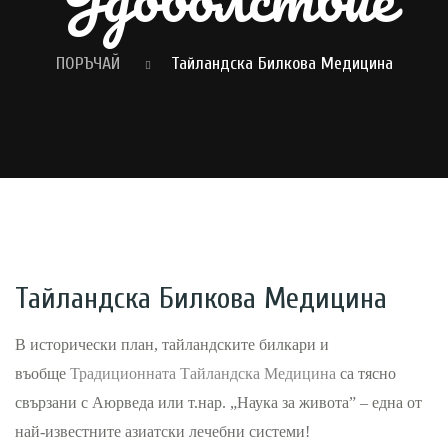
ПОРЪЧАЙ
Тайландска Билкова Медицина
Тайландска Билкова Медицина
В исторически план, тайландските билкари и
въобще
Традиционната Тайландска Медицина
са тясно
свързани с Аюрведа или т.нар. „Наука за живота” – една от
най-известните азиатски лечебни системи!