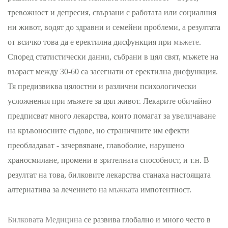
тревожност и депресия, свързани с работата или социалния
ни живот, водят до здравни и семейни проблеми, а резултата
от всичко това да е еректилна дисфункция при
мъжете
.
Според статистически данни, събрани в цял свят, мъжете на
възраст между 30-60 са засегнати от еректилна дисфункция.
Тя предизвиква цялостни и различни психологически
усложнения при мъжете за цял живот. Лекарите обичайно
предписват много лекарства, които помагат за увеличаване
на кръвоносните съдове, но страничните им ефекти
преобладават - зачервяване, главоболие, нарушено
храносмилане, промени в зрителната способност, и т.н. В
резултат на това, билковите лекарства станаха настоящата
алтернатива за лечението на
мъжката
импотентност.
Билковата Медицина
се развива глобално и много често в