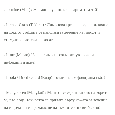
- Jasmine (Mali) / Жасмин – успокояващ аромат за чай!
- Lemon Grass (Takhrai) / Лимонова трева – след изтискване
на сока от стеблата се използва за лечение на пърхот и
стимулира растежа на косата!
- Lime (Manao) / Зелен лимон – сокът лекува кожни
инфекции и акне!
- Loofa / Dried Gourd (Buap) – отлична ексфолираща гъба!
- Mangosteen (Mangkut) / Манго – след кипването на корите
му във вода, течността се прилага върху кожата за лечение
на инфекции и премахване на тъмните лицеви белези!