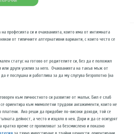
ПОРЪЧАЙ
 на професията си и очакванията, които има от интимната
 някои от типичните алтернативни варианти, с които често се
лен статус на готово от родителите си, без да е положил
 или други усилия за него. Очакванията на такъв мъж от
 да е послушна и работлива за да му слугува безропотно (на
оворен към личностното си развитие от малък. Бил е слаб
 се ориентира към мимолетни трудови ангажименти, които не
ко платени. Ако реши да придобие по-високи доходи, той се
тъпната дейност, а често и изцяло в нея. Дори и да се осигурят
за кратко време се пропиляват за безсмислено и показно
атегия
за тяхно инвестиране в трайни ценности, ориентирани