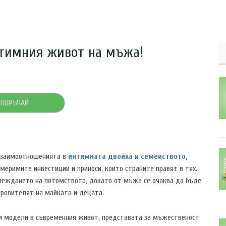
нтимния живот на мъжа!
ПОРЪЧАЙ
взаимоотношенията в
интимната двойка и семейството
,
меримите инвестиции и приноси, които страните правят в тях.
леждането на потомството, докато от мъжа се очаква да бъде
кровителят на майката и децата.
дели в съвременния живот, представата за мъжественост