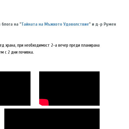
 блога на "
Тайната на Мъжкото Удоволствие
" и д-р Румен
след храна, при необходимост 2-а вечер преди планирана
м с 2 дни почивка.