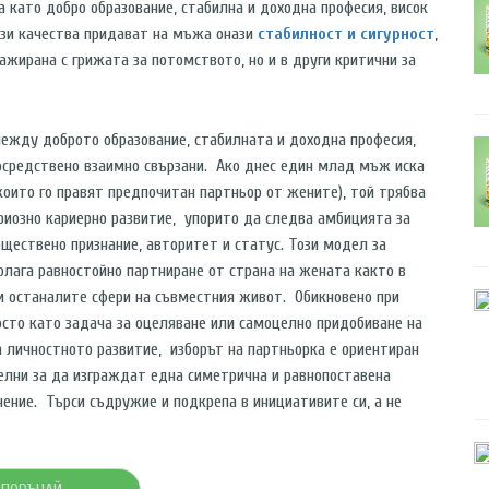
 като добро образование, стабилна и доходна професия, висок
ези качества придават на мъжа онази
стабилност и сигурност
,
ажирана с грижата за потомството, но и в други критични за
доброто образование, стабилната и доходна професия,
посредствено взаимно свързани. Ако днес един млад мъж иска
 които го правят предпочитан партньор от жените), той трябва
ериозно кариерно развитие, упорито да следва амбицията за
бществено признание, авторитет и статус. Този модел за
лага равностойно партниране от страна на жената както в
 и останалите сфери на съвместния живот. Обикновено при
осто като задача за оцеляване или самоцелно придобиване на
 личностното развитие, изборът на партньорка е ориентиран
елни за да изграждат една симетрична и равнопоставена
нение. Търси съдружие и подкрепа в инициативите си, а не