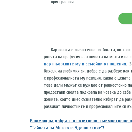
пристрастия.
Картината е значително по-богата, но тази
ролята на професията в живота на мъжа и по к
партньорските му и семейни отношения
. 
блясък на любимия си, добре е да разбере как 
е професионалната му позиция, каква е цената
това дали мъжът се нуждае от равностойно пар
предостави своята подкрепа на човека до себе 
жените, които днес съзнателно избират да раз
развиват личностните и професионалните си в
В помощ на добрите и позитивни взаимоотношени
''Тайната на Мъжкото Удоволствие"!