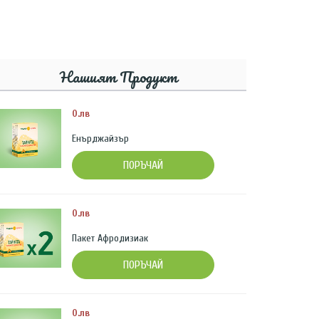
Нашият Продукт
0.лв
Енърджайзър
ПОРЪЧАЙ
0.лв
Пакет Афродизиак
ПОРЪЧАЙ
0.лв