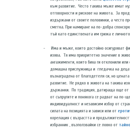
към развитие. Често такива мъже имат ну
отговорности и рискове на живота. За про
издържани от своите половинки, а често пр
сметка. При намиране на по-добра спонсорк
тъй като единствената им грижа е личното
-
Има и мъже, които достойно осигуряват фи
изява. Тя има приоритетно значение в жив
ангажименти, които биха ги отклонили или
домашна прислужница и гледачка на децата
възнаградена от благодетеля си, но цената
развитие. Не рядко в живота на такива изя
държанки. По традиция, датираща още от д
от съпругите и понякога се радват на по-щ
индивидуалност и независим избор от стра
силата на позицията и зависи или от
ероти
корелация с възрастта и продължителностт
избранник , възползвайки се ловко от
тайно