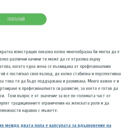
ПОРЪЧАЙ
 кратка илюстрация показва колко многообразна би могла да е
олко различни начини тя може да се отразява върху
Затова, когато една жена се възхищава от професионалния
той е постигнал своя възход, до колко стабилна и перспективна
 за това тя да бъде поддържана и развивана. Много важно е и
тниране в професионалното си развитие, за което е готов да
си. Този въпрос е от значение за все по-голямата част от
чупят традиционните ограничения на женската роля и да
ъзможности наравно с мъжете.
я между двата пола е капсулата за вдъхновение на