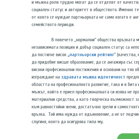
и мъжка роля трудно могат да се отделят от качества
социален статус и авторитет в обществото. Именно т
от която се нуждае партньорката не само когато е анг
семейството периоди.
В повечето „нормални“ общества връзката между 
независимата позиция и добър социален статус са не
да постигне висок
„
партньорски рейтинг
“ (качества,
да придобие висше образование, да се ангажира със с
високи професионални постижения и основани на тях о
изграждане на
здравата мъжка идентичност
предпо
областта на професионалното развитие, така и в бита
мъжът, който е приел професионалната си изява не пр
материални средства, а като творческа възможност за
към равностойни жени, достатъчно зрели и самостоят
връзка. Той има нужда от вдъхновение, а не от подчи
слугиня, която да осигурява тила му.