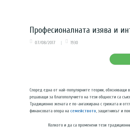
Професионалната изява и и
07/08/2017
1930
Според една от най-популярните теории, обясняващи 
решаващи за благополучието на тези общности са съиз
Традиционно жената е по-ангажирана с грижата и отг
финансовата опора на
семейството
, защитникът и по
Колкото и да са променени тези традиционни мо