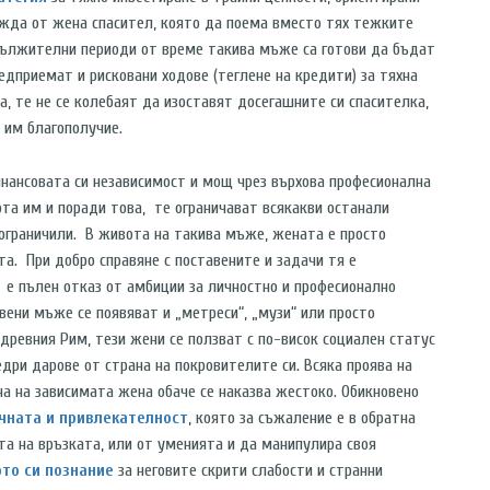
жда от жена спасител, която да поема вместо тях тежките
дължителни периоди от време такива мъже са готови да бъдат
едприемат и рисковани ходове (теглене на кредити) за тяхна
а, те не се колебаят да изоставят досегашните си спасителка,
 им благополучие.
нансовата си независимост и мощ чрез върхова професионална
ота им и поради това, те ограничават всякакви останали
 ограничили. В живота на такива мъже, жената е просто
. При добро справяне с поставените и задачи тя е
 е пълен отказ от амбиции за личностно и професионално
вени мъже се появяват и „метреси“, „музи“ или просто
ревния Рим, тези жени се ползват с по-висок социален статус
едри дарове от страна на покровителите си. Всяка проява на
на на зависимата жена обаче се наказва жестоко. Обикновено
чната и привлекателност
, която за съжаление е в обратна
а на връзката, или от уменията и да манипулира своя
то си познание
за неговите скрити слабости и странни