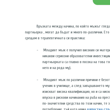
Връзката между начина, по който мъжът гледа
партньорка , могат да бъдат и много по-различни. Ето
срещам в терапевтичната си практика:
-
Младият мъж е получил високия си материа
никакви сериозни образователни инвестиции
партньорката са главно в посока на това тя
него и на рода му).
-
Младият мъж по различни причини е безотг
ученик в училище, а след завършването му
изискват висока квалификация, но и са нис
впуска в рискови начинания на ръба на прес
по-значителни средства по този начин, те 
потребление, тъй като няма
цялостна стр